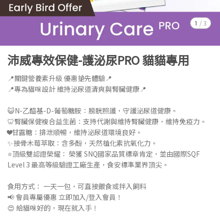
1
/
3
沛威專效保健-護泌尿PRO 貓貓專用
📍關鍵營養素升級 優惠搶先體驗📍
📍專為貓咪設計 維持泌尿道清爽與腎臟健康📍
😺N-乙醯基-D-葡萄糖胺：膀胱照護，守護泌尿道健康。
🦷腎臟保健複合益生菌：支持代謝與維持腎臟健康，維持免疫力。
❤️甘露糖：排泄順暢，維持泌尿道環境良好。
✨接骨木莓萃取：含多酚，天然植化素抗氧化力。
⭐頂級雙認證榮耀： 榮獲 SNQ國家品質標章肯定，並由國際SQF
Level 3 最高等級驗證工廠生產，食安標準業界頂尖。
食用方式： 一天一包，可直接餵食或拌入飼料
📢 會員專屬優惠 立即加入/登入會員！
😍 給貓咪好的，現在就入手！