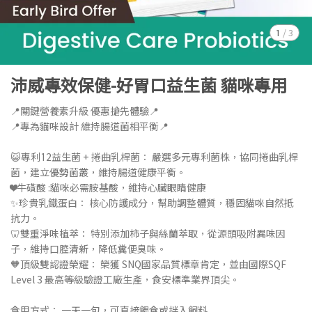
1
/
3
沛威專效保健-好胃口益生菌 貓咪專用
📍關鍵營養素升級 優惠搶先體驗📍
📍專為貓咪設計 維持腸道菌相平衡📍
😺專利12益生菌 + 捲曲乳桿菌： 嚴選多元專利菌株，協同捲曲乳桿
菌，建立優勢菌叢，維持腸道健康平衡。
❤️牛磺酸 :貓咪必需胺基酸，維持心臟眼睛健康
✨珍貴乳鐵蛋白： 核心防護成分，幫助調整體質，穩固貓咪自然抵
抗力。
🦷雙重淨味植萃： 特別添加柿子與絲蘭萃取，從源頭吸附異味因
子，維持口腔清新，降低糞便臭味。
🧡頂級雙認證榮耀： 榮獲 SNQ國家品質標章肯定，並由國際SQF
Level 3 最高等級驗證工廠生產，食安標準業界頂尖。
食用方式： 一天一包，可直接餵食或拌入飼料