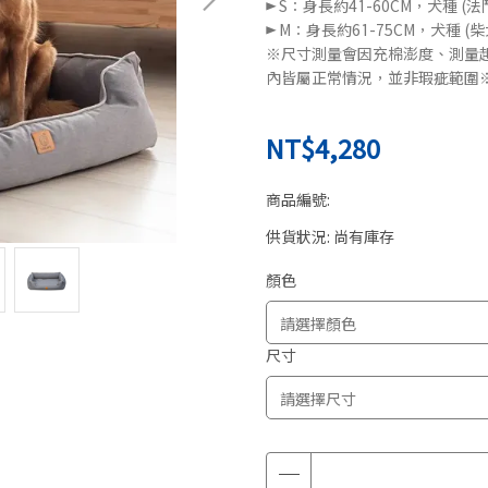
► S：身長約41-60CM，犬種 (
► M：身長約61-75CM，犬種 (
※尺寸測量會因充棉澎度、測量
內皆屬正常情況，並非瑕疵範圍
NT$4,280
商品編號:
供貨狀況:
尚有庫存
顏色
尺寸