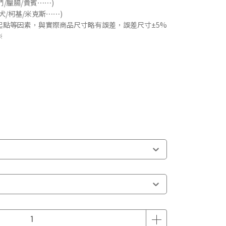
法鬥/臘腸/貴賓⋯⋯)
柴犬/柯基/米克斯⋯⋯)
起點等因素，與實際商品尺寸略有誤差，誤差尺寸±5%
※