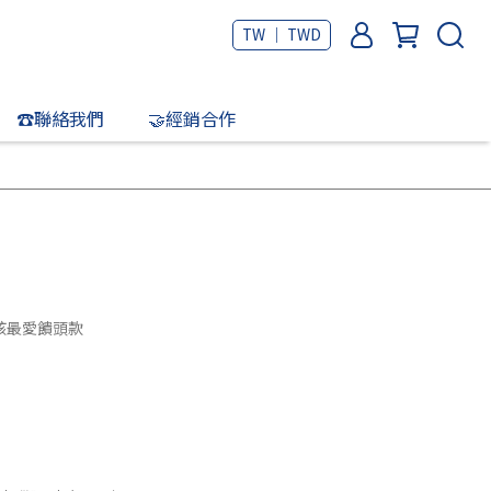
TW ｜ TWD
☎️聯絡我們
🤝經銷合作
孩最愛饋頭款