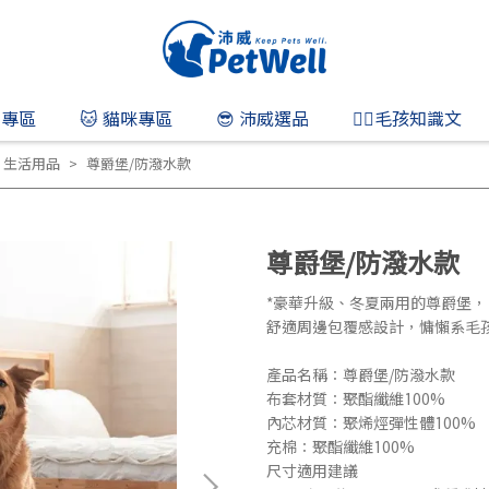
狗專區
🐱 貓咪專區
😎 沛威選品
👨‍⚕️毛孩知識文
,
生活用品
尊爵堡/防潑水款
尊爵堡/防潑水款
*豪華升級、冬夏兩用的尊爵堡，
舒適周邊包覆感設計，慵懶系毛
產品名稱：尊爵堡/防潑水款
布套材質：聚酯纖維100%
內芯材質：聚烯烴彈性體100%
充棉：聚酯纖維100%
尺寸適用建議