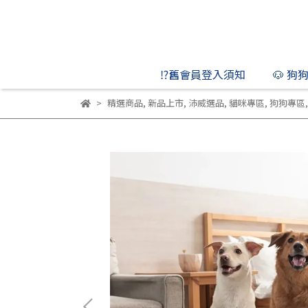
⁉️舊會員登入須知
🐶 狗
精選商品
,
新品上市
,
沛威選品
,
貓咪專區
,
狗狗專區