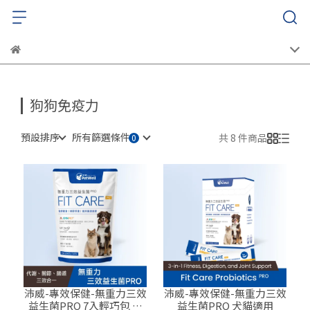
狗狗免疫力
預設排序
所有篩選條件
共 8 件商品
沛威-專效保健-無重力三效
沛威-專效保健-無重力三效
益生菌PRO 7入輕巧包 犬
益生菌PRO 犬貓適用