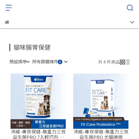
貓咪腸胃保健
預設排序
所有篩選條件
共 4 件商品
沛威-專效保健-無重力三效
沛威-專效保健-無重力三效
益生菌PRO 7入輕巧包 犬
益生菌PRO 犬貓適用