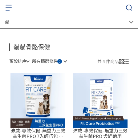
貓貓骨骼保健
預設排序
所有篩選條件
共 4 件商品
沛威-專效保健-無重力三效
沛威-專效保健-無重力三效
益生菌PRO 7入輕巧包 犬
益生菌PRO 犬貓適用