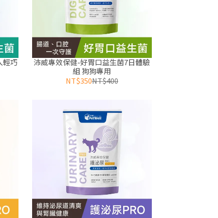
入輕巧
沛威專效保健-好胃口益生菌7日體驗
組 狗狗專用
NT$350
NT$400