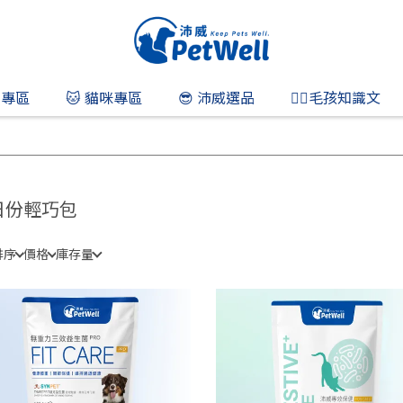
狗專區
🐱 貓咪專區
😎 沛威選品
👨‍⚕️毛孩知識文
日份輕巧包
排序
價格
庫存量