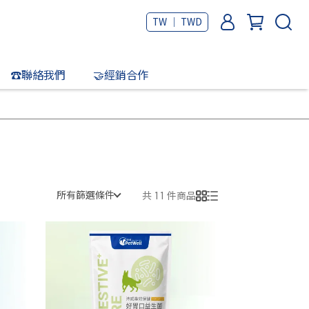
TW ｜ TWD
☎️聯絡我們
🤝經銷合作
所有篩選條件
共 11 件商品