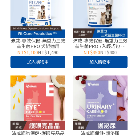
沛威-專效保健-無重力三效
沛威-專效保健-無重力三效
益生菌PRO 犬貓適用
益生菌PRO 7入輕巧包 犬
貓適用
NT$1,100
NT$1,490
NT$350
NT$400
加入購物車
加入購物車
沛威貓狗保健-護眼亮晶晶
沛威貓保健-護泌尿