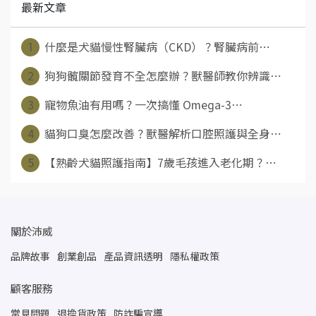
最新文章
1
什麼是犬貓慢性腎臟病（CKD）？腎臟病前⋯
2
狗狗髖關節發育不全怎麼辦？獸醫師教你辨識⋯
3
寵物魚油有用嗎？一次搞懂 Omega-3⋯
4
貓狗口臭怎麼改善？獸醫解析口腔照護與全身⋯
5
【熟齡犬貓照護指南】7歲毛孩進入老化期？⋯
關於沛威
品牌故事
創業創品
產品資訊透明
隱私權政策
顧客服務
常見問題
退換貨政策
防詐騙宣導