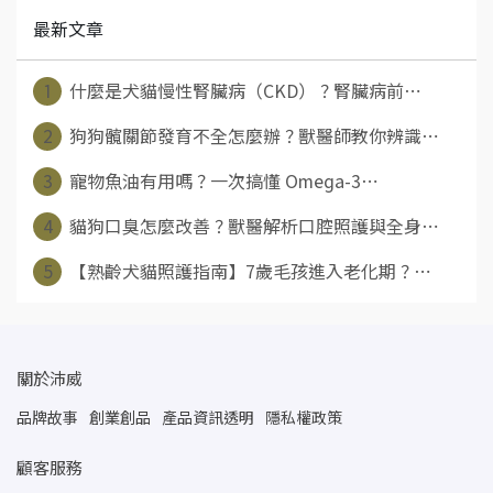
最新文章
1
什麼是犬貓慢性腎臟病（CKD）？腎臟病前⋯
2
狗狗髖關節發育不全怎麼辦？獸醫師教你辨識⋯
3
寵物魚油有用嗎？一次搞懂 Omega-3⋯
4
貓狗口臭怎麼改善？獸醫解析口腔照護與全身⋯
5
【熟齡犬貓照護指南】7歲毛孩進入老化期？⋯
關於沛威
品牌故事
創業創品
產品資訊透明
隱私權政策
顧客服務