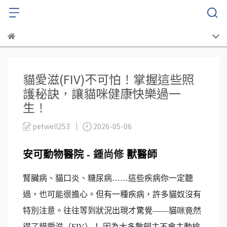
貓愛滋(FIV)不可怕！掌握這些照
護秘訣，讓貓咪健康快樂過一
生！
petwell253
2026-05-06
安可動物醫院
- 鍾尚修
獸醫師
腎臟病、貓口炎、糖尿病……這些疾病你一定聽
過，也可能很擔心。但有一種疾病，許多貓奴沒有
特別注意。往往等到狀況出現才驚覺——貓咪竟然
得了貓愛滋（FIV）！ 因為大多數飼主不會主動檢