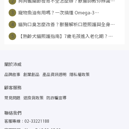
2
狗狗髖關節發育不全怎麼辦？獸醫師教你辨識⋯
3
寵物魚油有用嗎？一次搞懂 Omega-3⋯
4
貓狗口臭怎麼改善？獸醫解析口腔照護與全身⋯
5
【熟齡犬貓照護指南】7歲毛孩進入老化期？⋯
關於沛威
品牌故事
創業創品
產品資訊透明
隱私權政策
顧客服務
常見問題
退換貨政策
防詐騙宣導
聯絡我們
客服專線：02-33221188