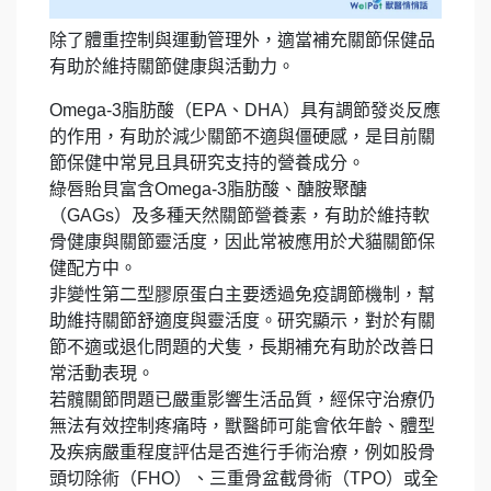
除了體重控制與運動管理外，適當補充關節保健品
有助於維持關節健康與活動力。
Omega-3脂肪酸（EPA、DHA）具有調節發炎反應
的作用，有助於減少關節不適與僵硬感，是目前關
節保健中常見且具研究支持的營養成分。
綠唇貽貝富含Omega-3脂肪酸、醣胺聚醣
（GAGs）及多種天然關節營養素，有助於維持軟
骨健康與關節靈活度，因此常被應用於犬貓關節保
健配方中。
非變性第二型膠原蛋白主要透過免疫調節機制，幫
助維持關節舒適度與靈活度。研究顯示，對於有關
節不適或退化問題的犬隻，長期補充有助於改善日
常活動表現。
若髖關節問題已嚴重影響生活品質，經保守治療仍
無法有效控制疼痛時，獸醫師可能會依年齡、體型
及疾病嚴重程度評估是否進行手術治療，例如股骨
頭切除術（FHO）、三重骨盆截骨術（TPO）或全