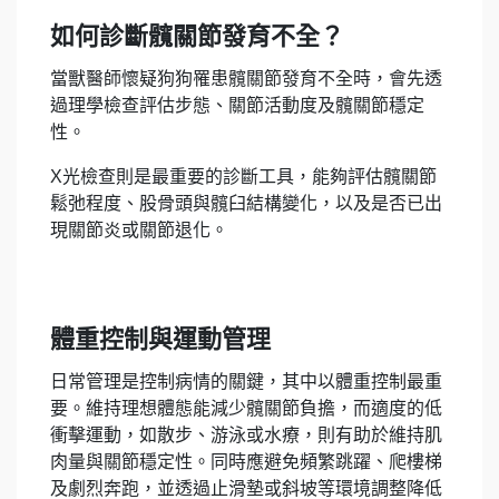
如何診斷髖關節發育不全？
當獸醫師懷疑狗狗罹患髖關節發育不全時，會先透
過理學檢查評估步態、關節活動度及髖關節穩定
性。
X光檢查則是最重要的診斷工具，能夠評估髖關節
鬆弛程度、股骨頭與髖臼結構變化，以及是否已出
現關節炎或關節退化。
體重控制與運動管理
日常管理是控制病情的關鍵，其中以體重控制最重
要。維持理想體態能減少髖關節負擔，而適度的低
衝擊運動，如散步、游泳或水療，則有助於維持肌
肉量與關節穩定性。同時應避免頻繁跳躍、爬樓梯
及劇烈奔跑，並透過止滑墊或斜坡等環境調整降低