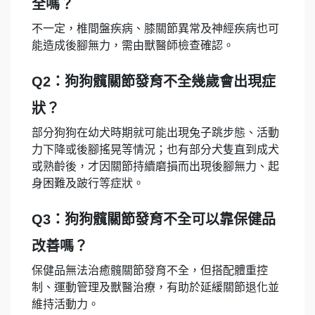
全嗎？
不一定，椎間盤疾病、膝關節異常及神經疾病也可
能造成後腳無力，需由獸醫師檢查確認。
Q2：狗狗髖關節發育不全幾歲會出現症
狀？
部分狗狗在幼犬時期就可能出現兔子跳步態、活動
力下降或後腳搖晃等情況；也有部分犬隻直到成犬
或熟齡後，才因關節持續磨損而出現後腳無力、起
身困難及跛行等症狀。
Q3：狗狗髖關節發育不全可以靠保健品
改善嗎？
保健品無法治癒髖關節發育不全，但搭配體重控
制、運動管理及獸醫治療，有助於延緩關節退化並
維持活動力。