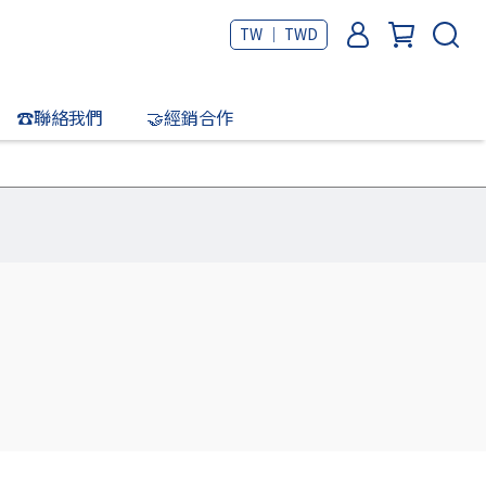
TW ｜ TWD
☎️聯絡我們
🤝經銷合作