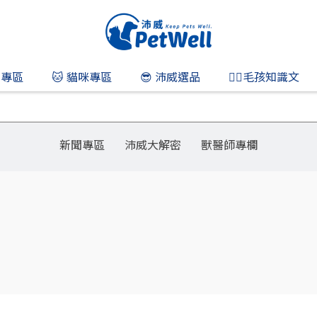
狗專區
🐱 貓咪專區
😎 沛威選品
👨‍⚕️毛孩知識文
新聞專區
沛威大解密
獸醫師專欄