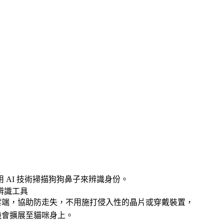
用 AI 技術掃描狗狗鼻子來辨識身份。
紋辨識工具
雲端，協助防走失，
不用施打
侵入性的
晶片
或穿戴裝置，
機會擴展至貓咪身上。