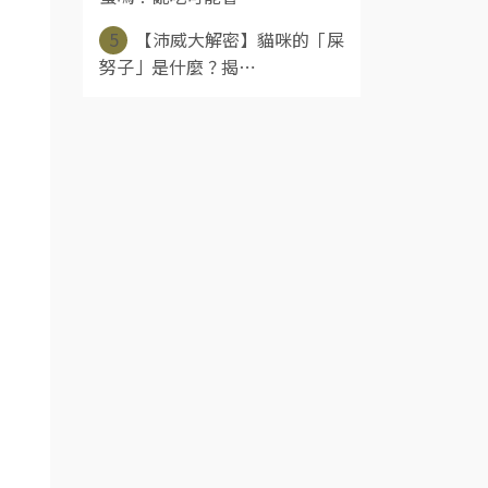
5
【沛威大解密】貓咪的「屎
努子」是什麼？揭⋯