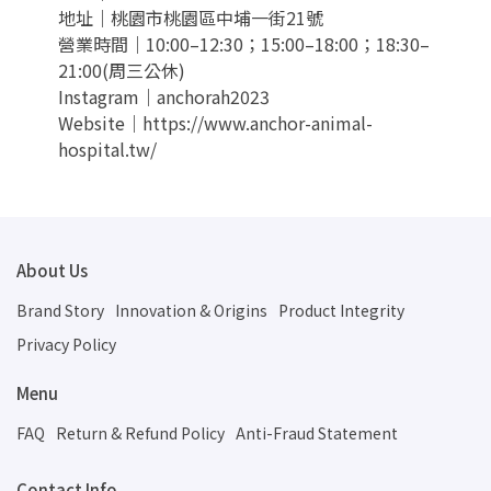
地址｜桃園市桃園區中埔一街21號
營業時間｜10:00–12:30；15:00–18:00；18:30–
21:00(周三公休)
Instagram｜anchorah2023
Website｜https://www.anchor-animal-
hospital.tw/
About Us
Brand Story
Innovation & Origins
Product Integrity
Privacy Policy
Menu
FAQ
Return & Refund Policy
Anti-Fraud Statement
Contact Info