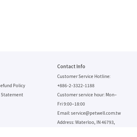
Contact Info
Customer Service Hotline: 
efund Policy
+886-2-3322-1188
d Statement
Customer service hour: Mon–
Fri 9:00–18:00
Email: service@petwell.com.tw
Address: Waterloo, IN 46793, 
United States