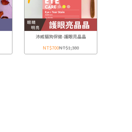
沛威貓狗保健-護眼亮晶晶
NT$700
NT$1,380