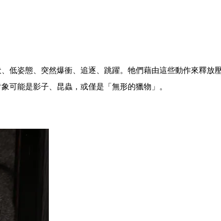
伏、低姿態、突然爆衝、追逐、跳躍。牠們藉由這些動作來釋放
對象可能是影子、昆蟲，或僅是「無形的獵物」。