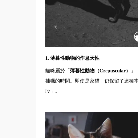
1.
薄暮性動物的作息天性
貓咪屬於「
薄暮性動物（
Crepuscular
）
」
捕獵的時間。即使是家貓，仍保留了這種
段」。