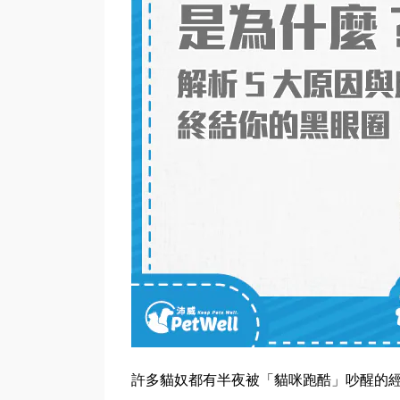
許多貓奴都有半夜被「貓咪跑酷」吵醒的