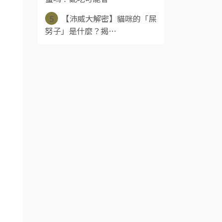
5
【沛威大解密】貓咪的「屎
努子」是什麼？揭⋯