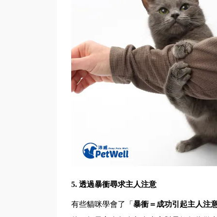
5.
透過暴衝尋求主人注意
有些貓咪學會了「
暴衝＝成功引起主人注