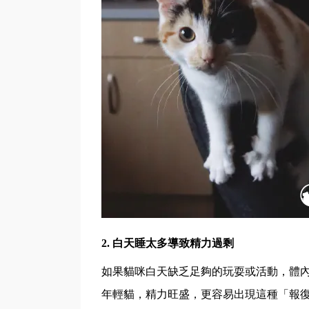
2.
白天睡太多導致精力過剩
如果貓咪白天缺乏足夠的玩耍或活動，體
年輕貓，精力旺盛，更容易出現這種「報