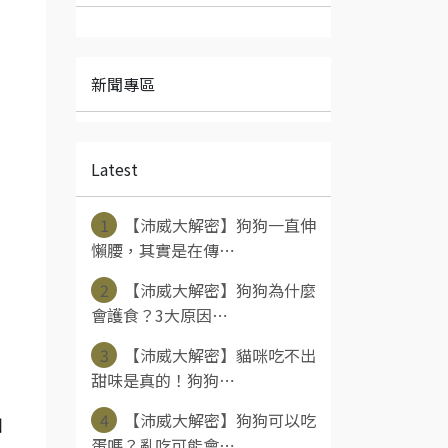
新聞專區
Latest
1
【沛威大解密】狗狗一直伸
懶腰，其實是在傳⋯
2
【沛威大解密】狗狗為什麼
會護食？3大原因⋯
3
【沛威大解密】貓咪吃不出
甜味是真的！狗狗⋯
4
【沛威大解密】狗狗可以吃
困
蛋嗎？亂吃可能會⋯