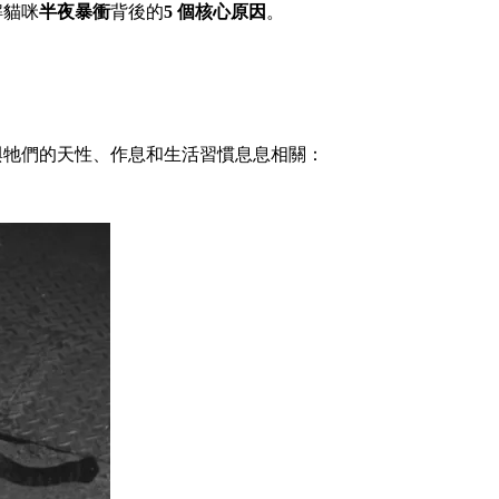
解貓咪
半夜暴衝
背後的
5
個核心原因
。
與牠們的天性、作息和生活習慣息息相關：