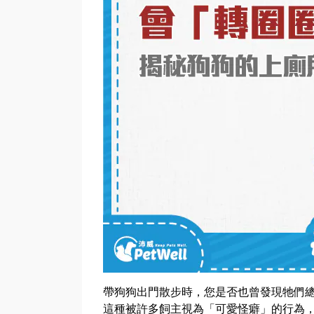
帶狗狗出門散步時，您是否也曾發現牠們總
這種被許多飼主視為「可愛怪癖」的行為，