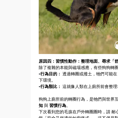
原因四：習慣性動作：整理地面、尋求「
除了複雜的本能與磁場感應，有些狗狗轉
•
行為目的：
透過轉圈或撥土，牠們可能
下環境。
•
行為類比：
這就像人類在上廁所前會整理
狗狗上廁所前的轉圈行為，是牠們與世界
知
與
習慣行為
。
下次看到您的毛孩在戶外轉圈圈時，請 耐