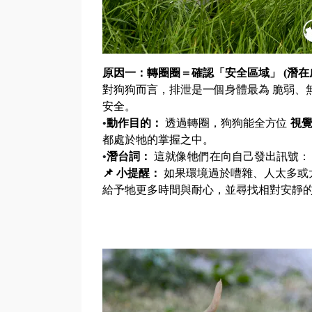
原因一：轉圈圈＝確認「安全區域」
(
潛在
對狗狗而言，排泄是一個身體最為 脆弱、
安全。
•
動作目的：
透過轉圈，狗狗能全方位
視
都處於牠的掌握之中。
•
潛台詞：
這就像牠們在向自己發出訊號：「
📌 小提醒：
如果環境過於嘈雜、人太多或
給予牠更多時間與耐心，並尋找相對安靜