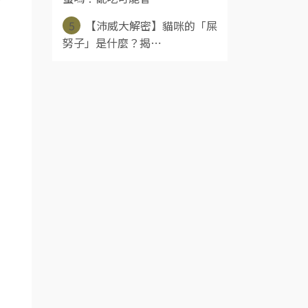
5
【沛威大解密】貓咪的「屎
努子」是什麼？揭⋯