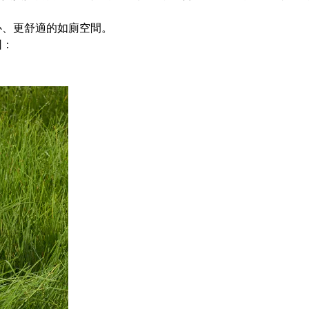
心、更舒適的如廁空間。
因：