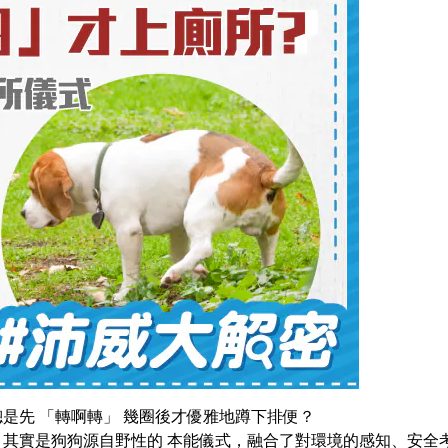
是先 「轉啊轉」
幾圈後才優雅地蹲下排便？
其實是狗狗源自野性的 本能儀式，融合了對環境的感知、安全