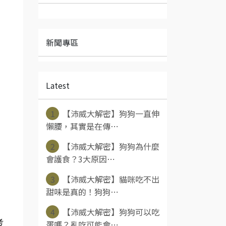
新聞專區
Latest
1
【沛威大解密】狗狗一直伸
懶腰，其實是在傳⋯
2
【沛威大解密】狗狗為什麼
會護食？3大原因⋯
3
【沛威大解密】貓咪吃不出
甜味是真的！狗狗⋯
4
【沛威大解密】狗狗可以吃
考
蛋嗎？亂吃可能會⋯