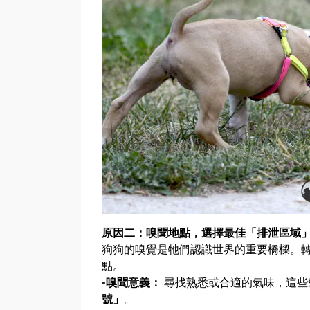
原因二：嗅聞地點，選擇最佳「排泄區域
狗狗的嗅覺是牠們認識世界的重要橋樑。
點。
•
嗅聞意義：
尋找熟悉或合適的氣味，這些
號」
。