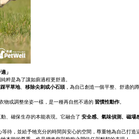
舒適」
圈純粹是為了讓如廁過程更舒適。
在
踩平草地
、
移除尖刺或小石頭
，為自己創造一個平整、舒適的
衣物或調整坐姿一樣，是一種再自然不過的
習慣性動作
。
互動、確保生存的本能表現。它融合了
安全感、氣味偵測、磁場
心等待，並給予牠充分的時間與安心的空間，尊重牠為自己打造