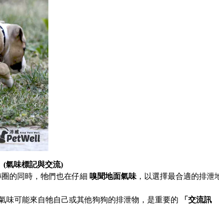
」
(
氣味標記與交流
)
轉圈的同時，牠們也在仔細
嗅聞地面氣味
，以選擇最合適的排泄
氣味可能來自牠自己或其他狗狗的排泄物，是重要的
「交流訊