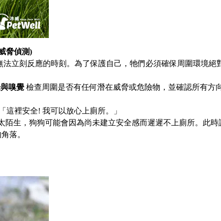
威脅偵測
)
無法立刻反應的時刻。為了保護自己，牠們必須確保周圍環境絕
覺與嗅覺
檢查周圍是否有任何潛在威脅或危險物，並確認所有方
這裡安全! 我可以放心上廁所。」
太陌生，狗狗可能會因為尚未建立安全感而遲遲不上廁所。此時
的角落。